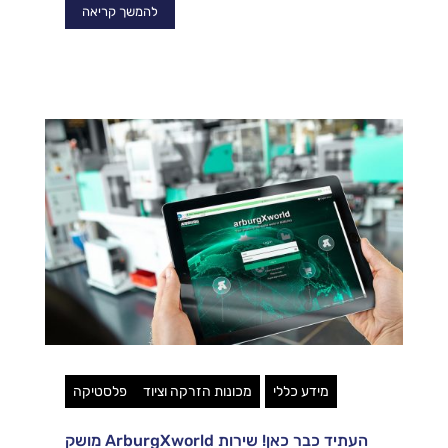
להמשך קריאה
מידע כללי
מכונות הזרקה וציוד
פלסטיקה
העתיד כבר כאן! שירות ArburgXworld מושק