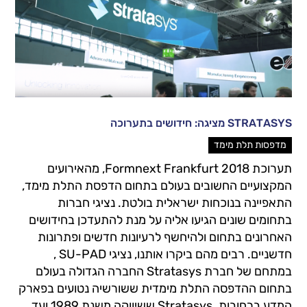
STRATASYS מציגה: חידושים בתערוכה
מדפסות תלת מימד
תערוכת Formnext Frankfurt 2018, מהאירועים
המקצועיים החשובים בעולם בתחום הדפסת התלת מימד,
התאפיינה בנוכחות ישראלית בולטת. נציגי חברות
בתחומים שונים הגיעו אליה על מנת להתעדכן בחידושים
האחרונים בתחום ולהיחשף לרעיונות חדשים ופתרונות
חדשניים. רבים מהם ביקרו אותנו, נציגי SU-PAD ,
במתחם של חברת Stratasys החברה הגדולה בעולם
בתחום ההדפסה התלת מימדית ששורשיה נטועים בפארק
המדע ברחובות. Stratasys ששיווקה משנת 1989 ועד