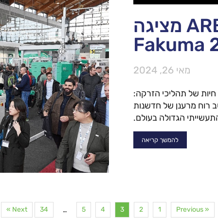
חברת ARBURG מציגה
מאי 26, 2024
 חיות של תהליכי הזרקה:
אה משב רוח מרענן של חדשנות
עשייתי הגדולה בעולם.
להמשך קריאה
Next »
34
5
4
3
2
1
« Previous
…