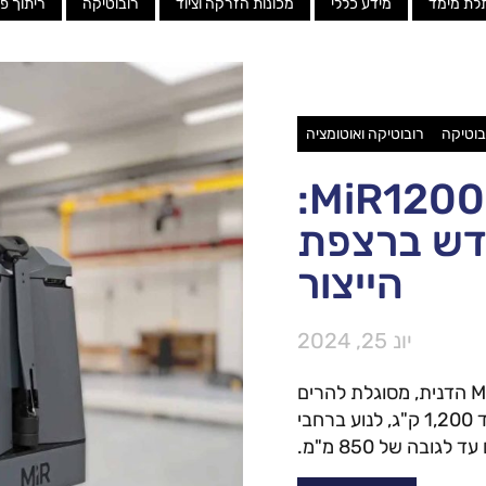
לת מימד
מידע כללי
מכונות הזרקה וציוד
רובוטיקה
ריתוך פ
בוטיקה
רובוטיקה ואוטומציה
MiR1200 
דש ברצפת
הייצור
יונ 25, 2024
העגלה הרובוטית החדשה של חברת MiR הדנית, מסוגלת להרים
משטחים ישירות מהרצפה במשקל של עד 1,200 ק"ג, לנוע ברחבי