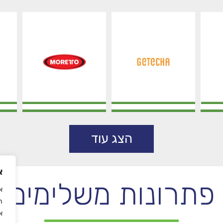
Moretto
Getecha
הצג עוד
א
פתרונות משלימים
ה
א