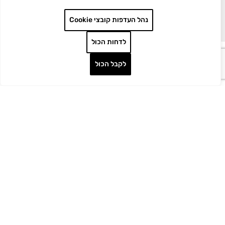
הצג עוד
נהל העדפות קובצי Cookie
לדחות הכול
פתרונות משלימים
לקבל הכול
ריתוך אולטראסוני וליזר