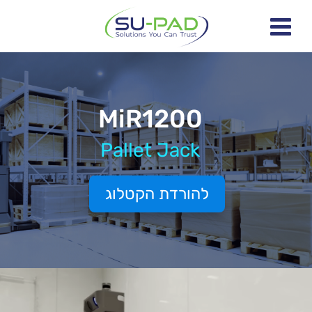
MiR1200
Pallet Jack
להורדת הקטלוג
גן
(s) not supported or source(s) not found
ידאו
הורד קובץ: https://www.youtube.com/watch?v=0eXjZtV5bQE&t=25s