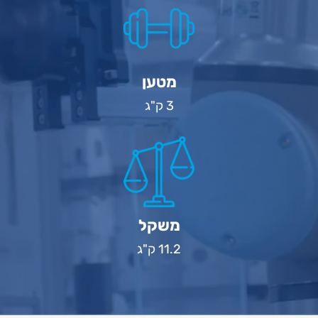
מטען
3 ק"ג
משקל
11.2 ק"ג