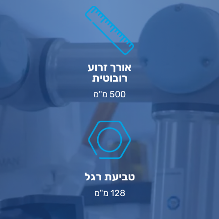
אורך זרוע
רובוטית
500 מ"מ
טביעת רגל
128 מ"מ