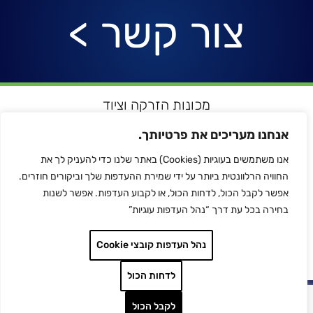
צור קשר >
מכונות הזרקה וציוד
רובוטיקה ואוטומציה
אנחנו מעריכים את פרטיותך.
מדפסות תלת מימד
אנו משתמשים בעוגיות (Cookies) באתר שלנו כדי להעניק לך את
הלחמת פלסטיק
החוויה הרלוונטית ביותר על ידי שמירת ההעדפות שלך וביקורים חוזרים.
לכל המותגים
אפשר לקבל הכול, לדחות הכול, או לקבוע העדפות. אפשר לשנות
צור קשר
בחירה בכל עת דרך “נהל העדפות עוגיות”
מדיניות הפרטיות
נהל העדפות קובצי Cookie
לדחות הכול
I-Logic
Developed by
| כל הזכויות
לקבל הכול