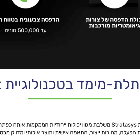
ולת הדפסה של צורות
הדפסה צבעונית בטווח ר
גיאומטריות מורכבות
עד 500,000 גוונים
-מימד בטכנולוגיית PolyJet
טכנולוגיית ה־ PolyJet במדפסות Stratasys משלבת מגוון יכולות ייחודיות הממ
פעלה, מהירות ייצור, התאמה אישית ותוצר איכותי ומדויק מבטיח