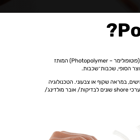
טכנולוגיית הדפסת התלת־מימד PolyJet מציעה שיטה ייחודית, במסגרתה משתמשת המדפסת בפולימר נוזלי (פוטופולימר – Photopolymer) המותז
ים, גמישים, במראה שקוף או צבעוני. הטכנולוגיה
אף מאפשרת שילוב של כל אלו תוך כדי הדפסה, ליצירת מוצרים המורכבים מחומרים שונים כדוגמת כפתורים בערכי shore שונים לבדיקות/ אובר מולדינג/