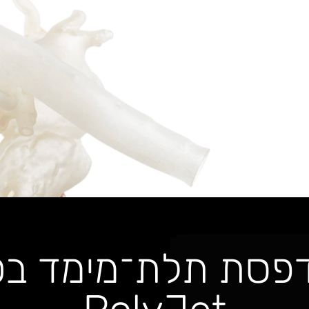
דפסת תלת־מימד בטכ