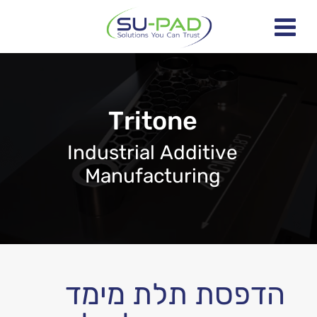
Tritone
Industrial Additive
Manufacturing
גן
pported or source(s) not found
ידאו
הורד קובץ: https://www.youtube.com/watch?v=aouLGedlfec&t=1s
הדפסת תלת מימד