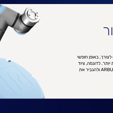
ר
ם לצורך, באופן חופשי
יותר. לדוגמה, ציוד
הריתוך האולטראסוני של חברת Herrmann Ultrasonics או ציוד ההזרקה של ARBURG ולהגביר את