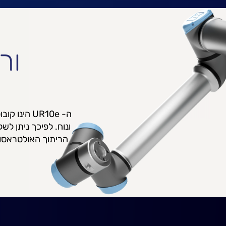
ור
ה- UR10e ה
ונוח. לפיכך ניתן לש