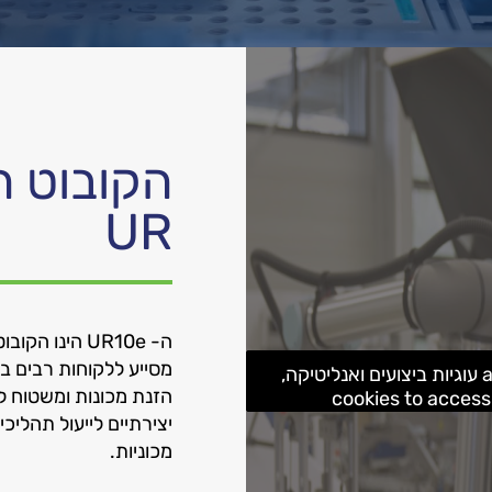
הקובוט ה
UR
ה- UR10e הינ
מסייע ללקוחות רבים ב
Please accept functional עוגיות פונקציונליות, analytics עוגיות ביצועים ואנליטיקה,
הזנת מכונות ומשטוח לא
יצירתיים לייעול תהליכי
מכוניות.