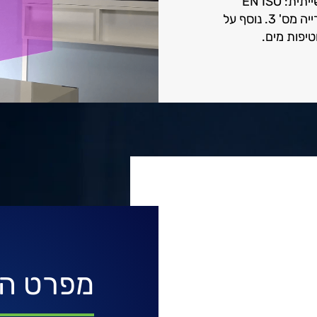
ייתית:
EN ISO
13849-1 ו-EN ISO 10218-1, וכן תו התקן PLD קטגורייה מס' 3. נוסף על
מפרט ה