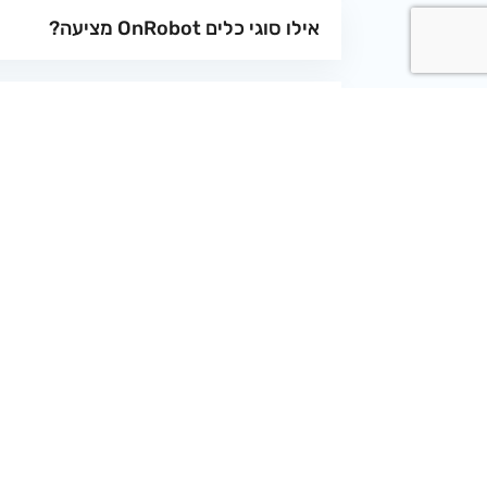
אילו סוגי כלים OnRobot מציעה?
מה מיוחד בתפסן ה-RG2/RG6 שלהם?
כיצד "מברגת" ה-Screwdriver של OnRobot עובדת?