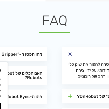
FAQ
מהו תפסן ה-"Gecko Gripper"?
למטרה להפוך את שוק כלי
א
End-of) לפשוט וידידותי, על ידי יצירת
ן רחב של רובוטים.
Robots?
ה
א
מהו ה-OnRobot Eyes?
ב