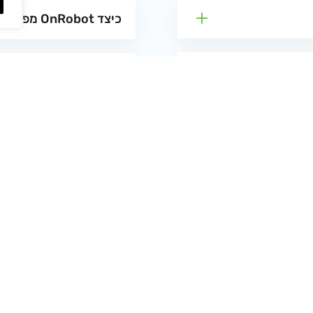
כיצד OnRobot מפשטת יישומי ליטוש?
מה הופך את OnRobot לבחירה טובה לאינטגרטורים?
צור קשר >