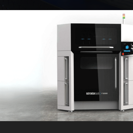
t supported or source(s) not found
הורד קובץ: https://www.youtube.com/watch?v=0eXjZtV5bQE&t=25s