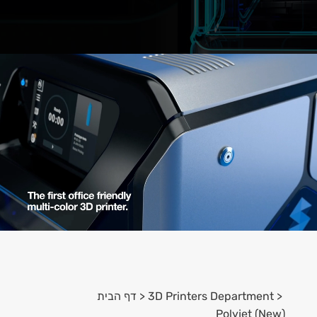
גן וידאו
גן
גן
ידאו
ידאו
<
3D Printers Department
<
דף הבית
Polyjet (New)