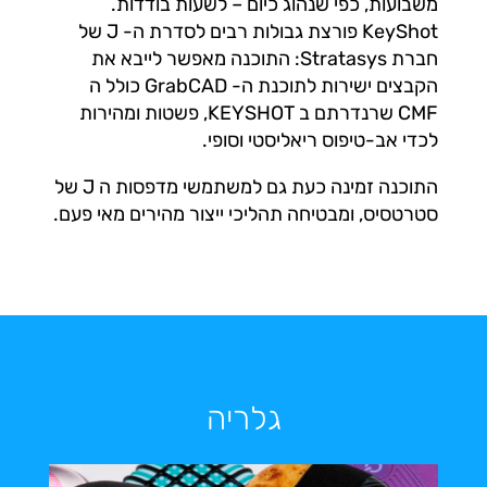
משבועות, כפי שנהוג כיום – לשעות בודדות.
KeyShot פורצת גבולות רבים לסדרת ה- J של
חברת Stratasys: התוכנה מאפשר לייבא את
הקבצים ישירות לתוכנת ה- GrabCAD כולל ה
CMF שרנדרתם ב KEYSHOT, פשטות ומהירות
לכדי אב-טיפוס ריאליסטי וסופי.
התוכנה זמינה כעת גם למשתמשי מדפסות ה J של
סטרטסיס, ומבטיחה תהליכי ייצור מהירים מאי פעם.
גלריה