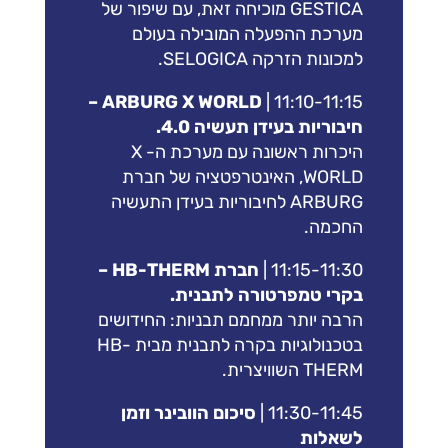
GESTICA מוכיחה זאת, עם שיפור של
מערכת ההפעלה המובילה בעולם
למכונות הזרקה SELOGICA.
ARBURG X WORLD –
11:10-11:15 |
חיבוריות בעידן תעשיה 4.0.
היכרות ראשונה עם מערכת ה- X
WORLD, האינטרפטציה של חברת
ARBURG לחיבוריות בעידן התעשיה
החכמה.
11:15-11:30 |
חברת HB-THERM –
בקרי טמפרטורה לתבנית.
הרבה יותר ממחמם תבניות: החידושים
בטכנולוגיות בקרה לתבנית מבית HB-
THERM השוויצרית.
11:30-11:45 |
סיכום הוובינר וזמן
לשאלות