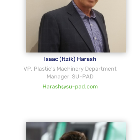
Isaac (Itzik) Harash
VP. Plastic's Machinery Department
Manager, SU-PAD
Harash@su-pad.com