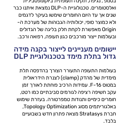
בטמפ', נגיפה, תקינה תעופתית ביוקומפטבילית
ואלסטומרים. טכנולוגיית ה-DLP נמצאת איתנו כבר
שנים אך עד היום החומרים שימשו בעיקר לדגמים
ולא כמוצר סופי, יכולותיה הגבוהות של מערכת ה-
Origin מאפשרת לקחת חלק בליגה של הגדולים
ובעולמות ייצור מורכבים כגון תעופה, רפואה ורכב.
יישומים מעניינים לייצור בקנה מידה
גדול בתלת מימד בטכנולוגיית DLP
בעולמות התעופה התעורר הצורך בהדפסה תלת
מימדית של מהדק (clamp) לצנרת הידראולית
במטוס F-16.
עמידות הרכיב פוחתת לאורך זמן
עקב חשיפה רציפה לגורמים סביבתיים כמו רטט,
חומרים כימיים ותנודות טמפרטורה.
בעזרת שימוש
באלגוריתמים מסוג Topology Optimization,
חברת Stratasys מצאה פתרון חדש בשבועיים
בלבד.