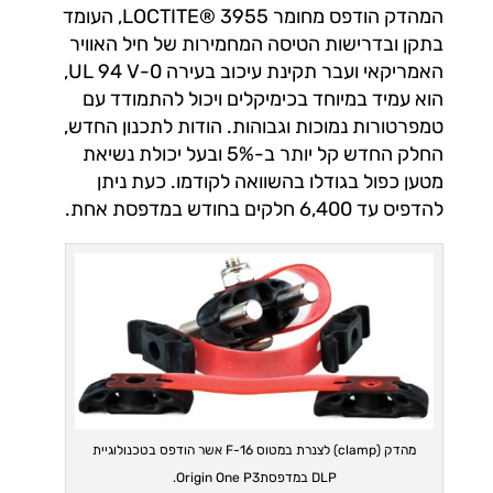
המהדק הודפס מחומר LOCTITE® 3955, העומד
בתקן ובדרישות הטיסה המחמירות של חיל האוויר
האמריקאי ועבר תקינת עיכוב בעירה UL 94 V-0,
הוא עמיד במיוחד בכימיקלים ויכול להתמודד עם
טמפרטורות נמוכות וגבוהות. הודות לתכנון החדש,
החלק החדש קל יותר ב-5% ובעל יכולת נשיאת
מטען כפול בגודלו בהשוואה לקודמו. כעת ניתן
להדפיס עד 6,400 חלקים בחודש במדפסת אחת.
מהדק (clamp) לצנרת במטוס F-16 אשר הודפס בטכנולוגיית
DLP במדפסתOrigin One P3.