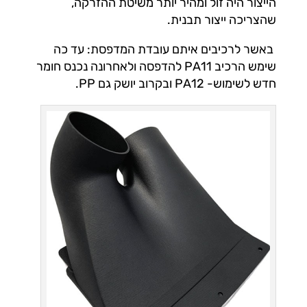
הייצור היה זול ומהיר יותר משיטת ההזרקה,
שהצריכה ייצור תבנית.
באשר לרכיבים איתם עובדת המדפסת: עד כה
שימש הרכיב PA11 להדפסה ולאחרונה נכנס חומר
חדש לשימוש- PA12 ובקרוב יושק גם PP.