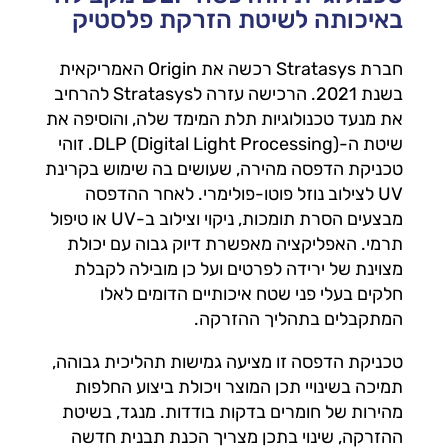
באיכותה לשיטת הזרקת פלסטיק
חברת Stratasys רכשה את Origin האמריקאית
בשנת 2021. הרכישה עזרה לStratasys להרחיב
את מנעד טכנולוגיות תלת המימד שלה, והוסיפה את
שיטת ה-DLP (Digital Light Processing). זוהי
טכניקת הדפסה מהירה, שעושים בה שימוש בקרינת
UV לצילוב נוזל פוטו-פולימרי. לאחר ההדפסה
מבצעים הסרת תומכות, ניקוי וצילוב ב-UV או טיפול
תרמי. האפליקציה מאפשרת דיוק גבוה עם יכולת
מצוינת של ירידה לפרטים ועל כן מובילה לקבלת
חלקים בעלי פני שטח איכותיים הדומים לאלו
המתקבלים בתהליך ההזרקה.
טכניקת הדפסה זו מציעה גמישות תהליכית גבוהה,
תמיכה בשינויי תכן המוצר ויכולת ביצוע החלפות
מהירות של חומרים בדקות בודדות. מנגד, בשיטת
ההזרקה, שינוי בתכן מצריך הכנת תבנית חדשה