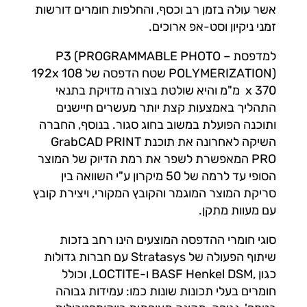
אשר עולה בזמן רב וכסף, והחלפות חומרים דורשות
זמני ניקיון וסט-אפ ארוכים.
למדפסת P3 (PROGRAMMABLE PHOTO –
POLYMERIZATION) שטח הדפסה של 192x 108
x 370 מ"מ והיא שולטת בצורה מדויקת בתנאי
התהליך באמצעות קצת יותר מעשרים חיישנים
ותוכנה הפועלת במשוב בחוג סגור. בנוסף, החברה
השיקה לאחרונה את תוכנת GrabCAD PRINT
PRO המאפשרת לשפר את רמת הדיוק של המוצר
הסופי עד לרמה של 50 מיקרון ע"י השוואה בין
סריקת המוצר המוגמר והקובץ המקורי, ויצירת קובץ
עם מעוות מתקן.
סוגי חומרי ההדפסה המוצעים הינו רחב בזכות
שיתוף הפעולה של Stratasys עם חברות גדולות
כגון ,BASF Henkel DSM ו-LOCTITE, וכולל
חומרים בעלי תכונות שונות כמו: עמידות גבוהה