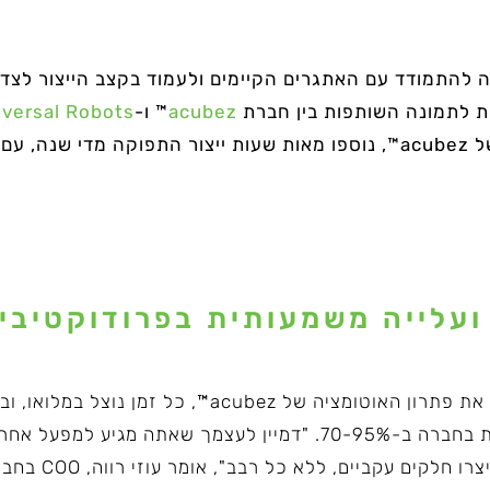
רך היחידה להתמודד עם האתגרים הקיימים ולעמוד בקצב הייצור ל
סת לתמונה השותפות בין חברת
acubez
™ ו-
iversal Robots
ועלייה משמעותית בפרודוקטיבי
מאז שהחלה חברת EMI להטמיע את פתרון האוטומציה של ez
זה, עלתה הפרודוקטיביות והיעילות בחברה ב-70-95%. "דמיין לעצמך 
שלך פעלו במהלכו ללא