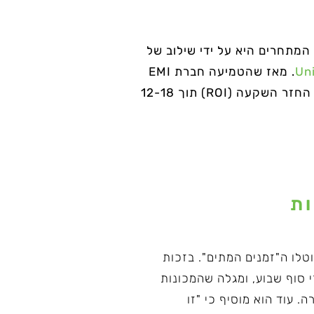
צד המתחרים היא על ידי שילוב של
Un
. מאז שהטמיעה חברת EMI
את פתרון האוטומציה המודולרי של acubez™, נוספו מאות שעות ייצור התפוקה מדי שנה, עם החזר השקעה (ROI) תוך 12-18
ות
acub™, כל זמן נוצל במלואו, ובוטלו ה"זמנים המתים". בזכות
שאתה מגיע למפעל אחרי סוף שבוע, ומגלה שהמכונות
 הפרעה, ויצרו חלקים עקביים, ללא כל רבב", אומר עוזי רווה, COO בחברה. עוד הוא מוסיף כי "זו