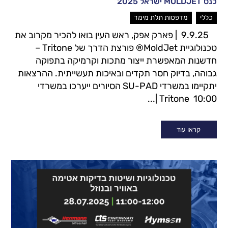
כנס MOLDJET ישראל 2025
,
כללי
מדפסות תלת מימד
9.9.25 | פארק אפק, ראש העין בואו להכיר מקרוב את
טכנולוגיית MoldJet® פורצת הדרך של Tritone –
חדשנות המאפשרת ייצור מתכות וקרמיקה בתפוקה
גבוהה, בדיוק חסר תקדים ובאיכות תעשייתית. ההרצאות
יתקיימו במשרדי SU-PAD הסיורים ייערכו במשרדי
Tritone 10:00 |...
קראו עוד