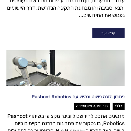
עבודה תובעניות, הן מבחינת העמידות הנדרשת בעומסים
ותנאי סביבה והן מבחינת התקינה הנדרשת. דרך היישומים
נפגוש את החידושים...
קראו עוד
פתרון הזנה פשוט וגמיש עם Pashoot Robotics
,
כללי
רובוטיקה ואוטומציה
מזמינים אתכם להירשם לוובינר מקצועי בשיתוף Pashoot
Robotics, בו נסקור את פתרונות ההזנה הקיימים כיום
בשוק, לצד פתרון ה-Bin Picking, המאפשר גם למפעלים