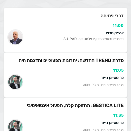
דברי פתיחה
11:00
איציק חרש
סמנכ״ל וראש מחלקת פלסטיקה, SU-PAD
סדרת TREND החדשה: יתרונות תפעוליים והדגמה חיה
11:05
כריסטיאן גייזר
מנהל מכירות טכני ב-ARBURG
GESTICA LITE: תחזוקה קלה, תפעול אינטואיטיבי
11:35
כריסטיאן גייזר
מנהל מכירות טכני ב-ARBURG