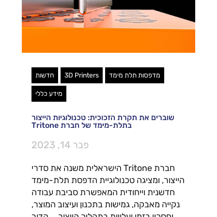
מדפסות תלת מימד
3D Printers
חדשות
מידע כללי
שוברים את תקרת הזכוכית: טכנולוגיות הייצור
בתלת-מימד של חברת Tritone
פבר 14, 2023
חברת Tritone הישראלית משנה את סדרי
הייצור, ומציגה טכנולוגיית הדפסת תלת-מימד
חדשנית וייחודית המאפשרת סביבת עבודה
נקייה מאבקה, גמישות בתכנון ועיצוב המוצר,
וחסכון בזמן ועלויות בתהליך הייצור הדור