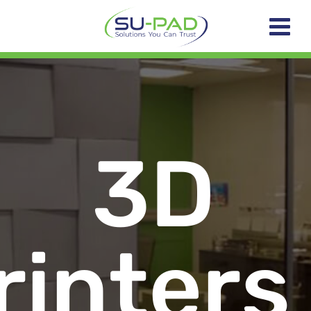
3D
rinters