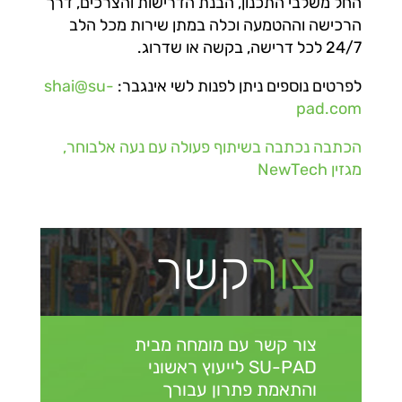
החל משלבי התכנון, הבנת הדרישות והצרכים, דרך
הרכישה וההטמעה וכלה במתן שירות מכל הלב
24/7 לכל דרישה, בקשה או שדרוג.
לפרטים נוספים ניתן לפנות לשי אינגבר:
shai@su-
pad.com
הכתבה נכתבה בשיתוף פעולה עם נעה אלבוחר,
מגזין NewTech
צור
קשר
צור קשר עם מומחה מבית
SU-PAD
לייעוץ ראשוני
והתאמת פתרון עבורך