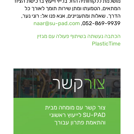
מושלמת ללקוחותיה החל בלייוי וייעוץ ברכישת הציוד
המתאים, הטמעתו ומתן שירות תומך לאורך כל
הדרך. שאלות ומתעניינים, אנא פנו אל: רוני נער,
naar@su-pad.com
052-869-9939,
הכתבה נעשתה בשיתוף פעולה עם מגזין
PlasticTime
צור
קשר
צור קשר עם מומחה מבית
SU-PAD
לייעוץ ראשוני
והתאמת פתרון עבורך