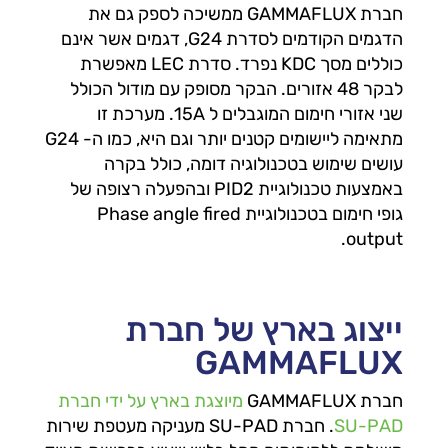
חברת GAMMAFLUX ממשיכה לספק גם את
הדגמים הקודמים לסדרת G24, דגמים אשר אינם
כוללים מסך KDC נפרד. סדרת LEC מאפשרת
לבקר 48 אזורים. הבקר מסופק עם מודול הכולל
שני אזורי חימום המוגבלים ל 15A. מערכת זו
מתאימה ליישומים קטנים יותר וגם היא, כמו ה- G24
עושים שימוש בטכנולוגיה דומה, כולל בקרה
באמצעות טכנולוגיית PID2 ובהפעלה רצופה של
גופי חימום בטכנולוגיית Phase angle fired
output.
ייצוג בארץ של חברת
GAMMAFLUX
חברת GAMMAFLUX
מיוצגת בארץ על ידי חברת
SU-PAD
. חברת SU-PAD מעניקה מעטפת שירות