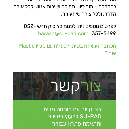
להדרכה – תוך ליווי, תמיכה ושירות אנושי לכל אורך
הדרך, ולכל צורך שיתעורר.
לפרטים נוספים ניתן לפנות לאיציק חרש 052-
harash@su-pad.com
357-5499 |
הכתבה נעשתה בשיתוף פעולה עם מגזין Plastic
Time
צור
קשר
צור קשר עם מומחה מבית
SU-PAD
לייעוץ ראשוני
והתאמת פתרון עבורך