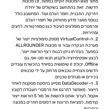
מתוך מגוון המכונות הקיים במפעל, וכן מכונות
חדשות. זאת בהתחשב בשיקולים של יחידת
הזרקה, התבנית, חומר הגלם ועוד. המחשבון כולל
בנוסף מאגר מידע מתוחזק של חומרי הגלם
ופרמטרים מומלצים לעיבוד כגון טמפרטורות, לחצים
ומהירויות.
ה-VirtualControl מספק סימולציות ייצור של
מערכת הבקרה עבור צי מכונות ALLROUNDER
במפעל. בעזרתו ניתן לבנות רצף הוראות ייצור,
לבצע אופטימיזציה ולקבוע תנאי סט-אפ, גם
Offline. יכולת זו שימושית במיוחד בהכשרת עובדים
חדשים והנחיית טכנאים מרחוק על ידי טכנאים
בכירים או מנהלים טכניים.
ה-DataDecoder מסייע בהסקת מסקנות לאחר
הייצור. מאפשר לתרגם את פרמטרי העבודה לקובץ
אקסל, לערוך אותם ולהשוות אל מול 5 הוראות ייצור
קודמות, למציאת חריגות או דפוסים חוזרים במכונה
ובתבנית.