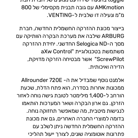
AMKmotion עם גובה תבנית מקסימלי של 800
מ"מ ונעילה דו שלבית ל-VENTING.
בייצור מכונת ההזרקה החשמלית החדשה, חברת
ARBURG שילבה את מערכת הבקרה הוותיקה עם
מסך ה-Selogica ND החדשני. יחידת ההזרקה
משתמשת בטכנולוגיית "aXw Control
ScrewPilot" אשר מבטיחה הזרקה מדויקת,
הדירה ואיכותית.
אלמנט נוסף שמבדיל את ה-
Allrounder 720E
ממכונות אחרות בסדרה, הוא פתח הדלת, שכעת
הורחב ל-1,400 מילימטר לטובת גישה נוחה לאזור
הזרקן. גם ארון הבקרה ושאר המערכות הותאמו
לנגישות מיטבית, מה שמאפשר תחזוקה נוחה.
בדומה למוצרי החברה האחרים, גם את מכונת
ההזרקה החשמלית החדשה ניתן לשלב עם
פתרונות אוטומציה שונים, לצורך ייעול תהליכי