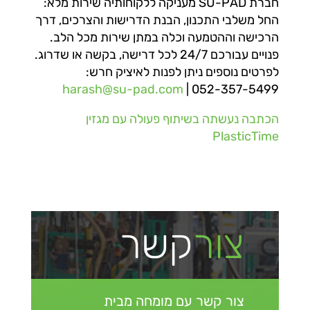
חברת SU-PAD מעניקה ללקוחותיה שירות מלא:
החל משלבי התכנון, הבנת הדרישות והצרכים, דרך
הרכישה וההטמעה וכלה במתן שירות מכל הלב.
פנויים עבורכם 24/7 לכל דרישה, בקשה או שדרוג.
לפרטים נוספים ניתן לפנות לאיציק חרש:
harash@su-pad.com
| 052-357-5499
הכתבה נעשתה בשיתוף פעולה עם מגזין
PlasticTime
צור
קשר
צור קשר עם מומחה מבית