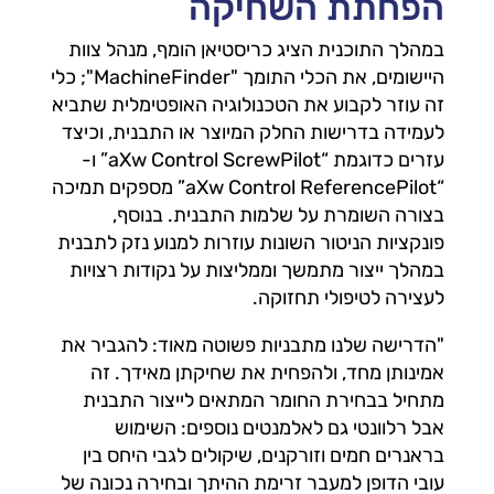
הפחתת השחיקה
במהלך התוכנית הציג כריסטיאן הומף, מנהל צוות
היישומים, את הכלי התומך "MachineFinder"; כלי
זה עוזר לקבוע את הטכנולוגיה האופטימלית שתביא
לעמידה בדרישות החלק המיוצר או התבנית, וכיצד
עזרים כדוגמת “aXw Control ScrewPilot” ו-
“aXw Control ReferencePilot” מספקים תמיכה
בצורה השומרת על שלמות התבנית. בנוסף,
פונקציות הניטור השונות עוזרות למנוע נזק לתבנית
במהלך ייצור מתמשך וממליצות על נקודות רצויות
לעצירה לטיפולי תחזוקה.
"הדרישה שלנו מתבניות פשוטה מאוד: להגביר את
אמינותן מחד, ולהפחית את שחיקתן מאידך. זה
מתחיל בבחירת החומר המתאים לייצור התבנית
אבל רלוונטי גם לאלמנטים נוספים: השימוש
בראנרים חמים וזורקנים, שיקולים לגבי היחס בין
עובי הדופן למעבר זרימת ההיתך ובחירה נכונה של