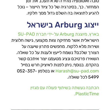
טובה ואוטומציה מהירה שלא תעכב את זמן
המחזור. כך, בסינרגיה של כל ציוד הייצור – נוכל
להגיע לתוצאה בה השלם גדול מסך חלקיו.
ייצוג Arburg בישראל
בארץ, מיוצגת Arburg על-ידי חברת SU-PAD
הישראלית אשר מחזיקה צוות מקצועי, גישה חלוצית
ושירות מלא ללקוח. מחפשים פתרון שיענה על
הצורך שלכם? נשמח לייעץ ולענות על כל שאלה.
השאירו פרטיכם ונציג מטעמנו יצור איתכם קשר
בהקדם. בנוסף, ניתן לפנות לאיציק חרש במייל
Harash@su-pad.com
או בטלפון 052-357-
5499 לכל שאלה.
הכתבה נעשתה בשיתוף פעולה עם מגזין
PlasticTime.