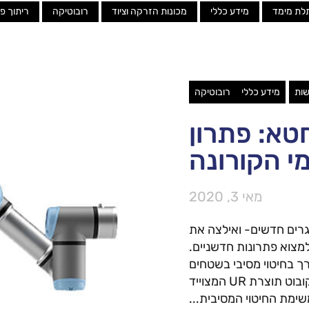
לת מימד
מידע כללי
מכונות הזרקה וציוד
רובוטיקה
ריתוך פ
ות
מידע כללי
רובוטיקה
טא: פתרון
מי הקורונה
מאי 3, 2020
רים חדשים- ואילצה את
מצוא פתרונות חדשניים.
ך בחיטוי מסיבי בשטחים
נרחבים, והפתרון? הוא הגיע בצורת קובוט תוצרת UR המצוייד
שימת החיטוי המסיבית...