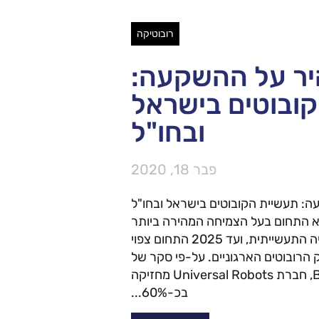
רובוטיקה
יר על ההשקעה:
ובוטים בישראל
ובחו"ל
פבר 18, 2020
: תעשיית הקובוטים בישראל ובחו"ל
וא התחום בעל הצמיחה המהירה ביותר
בקטגוריית האוטומציה התעשייתית, ועד 2025 התחום צפוי
בכ-34% משוק הרובוטים הארגוניים. על-פי סקר של
BIS research, חברת Universal Robots מחזיקה
בכ-60%...