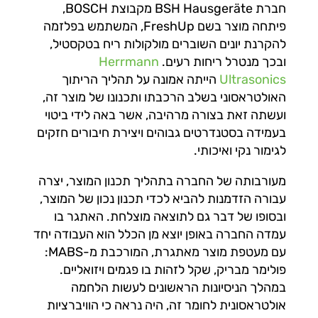
חברת BSH Hausgeräte מקבוצת BOSCH,
פיתחה מוצר בשם FreshUp, המשתמש בפלזמה
להקרנת יונים השוברים מולקולות ריח בטקסטיל,
ובכך מנטרל ריחות רעים.
Herrmann
Ultrasonics
הייתה אמונה על תהליך הריתוך
האולטראסוני בשלב הרכבתו ותכנונו של מוצר זה,
ועשתה זאת בצורה מרהיבה, אשר באה לידי ביטוי
בעמידה בסטנדרטים גבוהים ויצירת חיבורים חזקים
לגימור נקי ואיכותי.
מעורבותה של החברה בתהליך תכנון המוצר, יצרה
עבורה הזדמנות להביא לכדי תכנון נכון של המוצר,
ובסופו של דבר גם לתוצאה מוצלחת. האתגר בו
עמדה החברה באופן יוצא מן הכלל הוא העבודה יחד
עם מעטפת מוצר מאתגרת, המורכבת מ-MABS:
פולימר מבריק, שקל לזהות בו פגמים ויזואליים.
במהלך הניסיונות הראשונים לעשות הלחמה
אולטראסונית לחומר זה, היה נראה כי הוויברציות