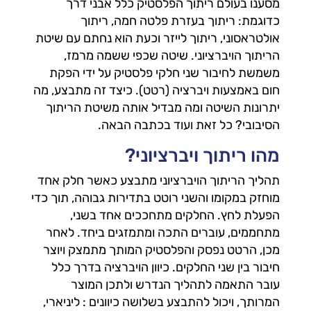
מסענו בעולם ריתוך הפלסטיק כלל אבני דרך
כדוגמת: ריתוך בעזרת פלטה חמה, ריתוך
אולטראסוני, ריתוך לייזר וכעת הוא נחתם עם שיטת
הריתוך הויברציוני. שיטה שכפי ששמה מרמז,
משמשת לחיבור שני חלקי פלסטיק על ידי הפקת
חום באמצעות ויברציה (רטט). כיצד זה מתבצע, מה
יתרונות השיטה ומה מבדיל אותה משיטת הריתוך
הסיבובי? כל זאת ועוד בכתבה הבאה.
מהו ריתוך ויברציוני?
תהליך הריתוך הויברציוני מתבצע כאשר חלק אחד
מוחזק במקומו והשני רוטט בתדירות גבוהה, תוך כדי
הפעלת לחץ. החלקים מתחככים אחד בשני,
מתחממים, עוברים התכה ומתמזגים ביחד. לאחר
מכן, הרטט נפסק והפלסטיק המותך מתמצק ויוצר
חיבור בין שני החלקים. כיוון הויברציה בדרך כלל
עובר התאמה לתהליך הנדרש ולתכן המוצר
המרותך, ויכול להתבצע בשלושה כיוונים : ליניארי,