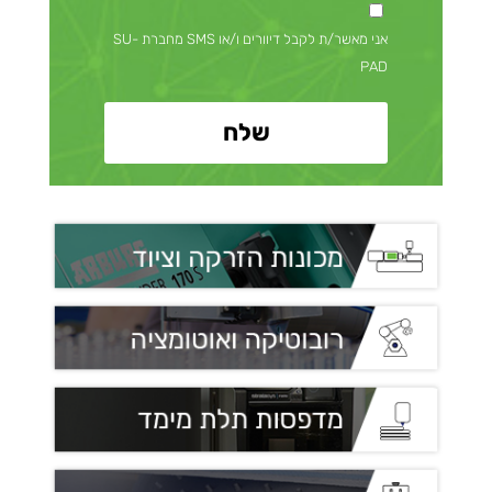
אני מאשר/ת לקבל דיוורים ו/או SMS מחברת SU-
PAD