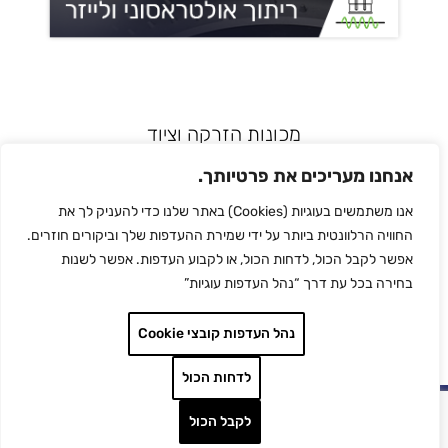
מכונות הזרקה וציוד
רובוטיקה ואוטומציה
אנחנו מעריכים את פרטיותך.
מדפסות תלת מימד
אנו משתמשים בעוגיות (Cookies) באתר שלנו כדי להעניק לך את
הלחמת פלסטיק
החוויה הרלוונטית ביותר על ידי שמירת ההעדפות שלך וביקורים חוזרים.
לכל המותגים
אפשר לקבל הכול, לדחות הכול, או לקבוע העדפות. אפשר לשנות
צור קשר
בחירה בכל עת דרך “נהל העדפות עוגיות”
מדיניות הפרטיות
נהל העדפות קובצי Cookie
לדחות הכול
I-Logic
Developed by
| כל הזכויות
לקבל הכול
שמורות SU-PAD ©