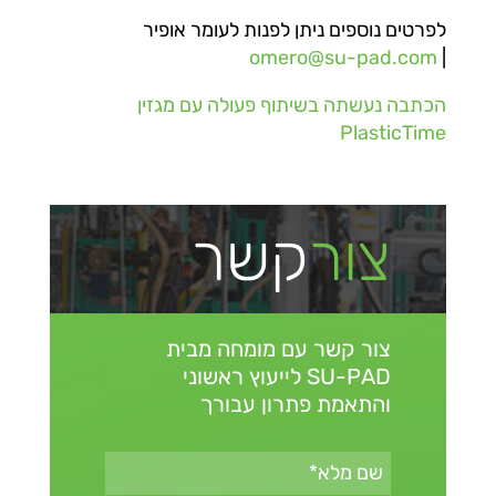
לפרטים נוספים ניתן לפנות לעומר אופיר
omero@su-pad.com
|
הכתבה נעשתה בשיתוף פעולה עם מגזין
PlasticTime
צור
קשר
צור קשר עם מומחה מבית
SU-PAD
לייעוץ ראשוני
והתאמת פתרון עבורך