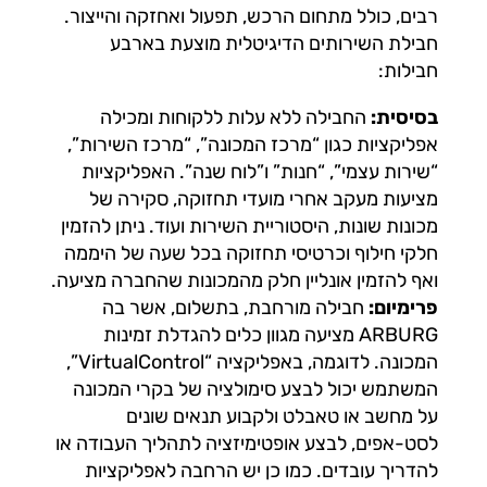
רבים, כולל מתחום הרכש, תפעול ואחזקה והייצור.
חבילת השירותים הדיגיטלית מוצעת בארבע
חבילות:
בסיסית:
החבילה ללא עלות ללקוחות ומכילה
אפליקציות כגון “מרכז המכונה”, “מרכז השירות”,
“שירות עצמי”, “חנות” ו”לוח שנה”. האפליקציות
מציעות מעקב אחרי מועדי תחזוקה, סקירה של
מכונות שונות, היסטוריית השירות ועוד. ניתן להזמין
חלקי חילוף וכרטיסי תחזוקה בכל שעה של היממה
ואף להזמין אונליין חלק מהמכונות שהחברה מציעה.
פרימיום:
חבילה מורחבת, בתשלום, אשר בה
ARBURG מציעה מגוון כלים להגדלת זמינות
המכונה. לדוגמה, באפליקציה “VirtualControl”,
המשתמש יכול לבצע סימולציה של בקרי המכונה
על מחשב או טאבלט ולקבוע תנאים שונים
לסט-אפים, לבצע אופטימיזציה לתהליך העבודה או
להדריך עובדים. כמו כן יש הרחבה לאפליקציות