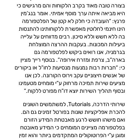
בצורה טובה מאוד בקרב הלקוחות והם מרגישים כי
היא מביאה איתה ערך מוסף אמיתי. אומר בנג’מין
פרנץ: “העובדה כי חלק לא קטן של הפלטפורמה
הינו חינמי לחלוטין מאפשרת ללקוחותינו להתנסות
בה ללא חשש וללא סיכון. רבים מדווחים על עלייה
ביעילות המכונות. בעקבות ההרצה המוצלחת
בגרמניה, אנו רואים ביקוש לפלטפורמה גם
בארה”ב, צרפת ומזרח אירופה”. בנוסף רייך מציין
כי: “חברות רבות נמנעות מנסיעות לחו”ל או ביקורים
של אנשים חיצוניים עקב וירוס הקורונה. לכן אנו
מציעים שירות תמיכה מרחוק ע”י מומחים מטעמינו
ובסוף תהליך השירות יוצא דו”ח מפורט ללקוח.”
שירותי הדרכה, Tutorials, למשתמשים השונים
להכרת אפליקציות שונות בפורטל זמינים גם הם.
ואם מישהו חושש לרגע מאבטחת המידע הזורם
בפלטפורמה מציינים המומחים כי המידע מאובטח
ומוגן ע”י הפרוטוקולים המתקדמים ביותר והוא זמין