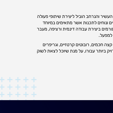
ציה ורובוטיקה יצירתיים ומתקדמים כבר למעלה מ-35 שנה. ניסיונה העשיר והנרחב הוביל ליצירת שיתופי פעולה
ה השיתופית, MiR ו- UR. הקובוטים הם קומפקטיים ונוחים לתכנות אשר מתאימים במיוחד
ורמים ביצירת עבודה דינמית ורציפה, מעבר
 למפעל.
זרי קצה חכמים, רובוטים קרטזיים, וגריפרים
יק ביותר עבורו, על מנת שיוכל לצאת לשוק