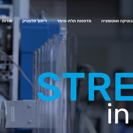
בוטיקה ואוטומציה
מדפסות תלת-מימד
ריתוך פלסטיק
אודות
STR
i