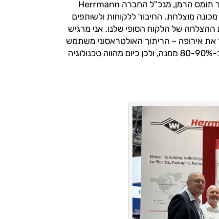
"אנחנו מתמקדים בחיבור בין אנשים, ולא רק בין חומרים", כך סיפר תומס הרמן, מנכ"ל החברה Herrmann
רה של מכונה מוצלחת. החיבור ללקוחות ולשותפים
ת מאפשר את ההצלחה של הלקוח הסופי שלנו. אני מרגיש
ד את אירופה – הריתוך האולטראסוני משתמש
במעט מאוד אנרגיה בהשוואה לשיטות אחרות, כאשר הוא חוסך ב-80-90% ממנה, ולכן כיום מהווה טכנולוגיה