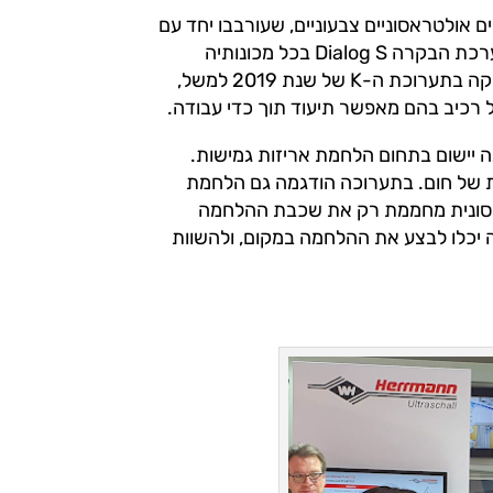
Herrmann Ultrason כללה קוקטיילים אולטראסוניים צבעוניים, שעורבבו יחד עם
סוניקטור. בנוסף לכך, החברה חשפה את החלטתה לשלב את מערכת הבקרה Dialog S בכל מכונותיה
החדשות, הידניות, והאוטומטיות – ובכל התדרים. המערכת שהושקה בתערוכת ה-K של שנת 2019 למשל,
רכיב בהם מאפשר תיעוד תוך כדי עבודה.
K האחרונה, חברת Herrmann Ultrasonics הציגה יישום בתחום הלחמת אריזות גמישות.
 של חום. בתערוכה הודגמה גם הלחמת
וון שההלחמה האולטראסונית מחממת רק את שכבת ההלחמה
 יכלו לבצע את ההלחמה במקום, ולהשוות