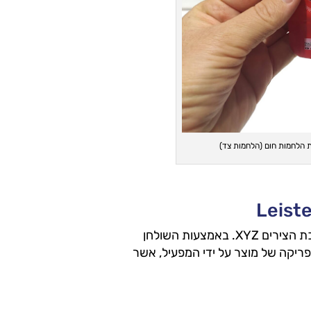
מערכת MAXI ניתנת להתאמה לפי דרישות הלקוח, יחד עם מערכת הצירים XYZ. באמצעות השולחן
ריקה של מוצר על ידי המפעיל, אשר