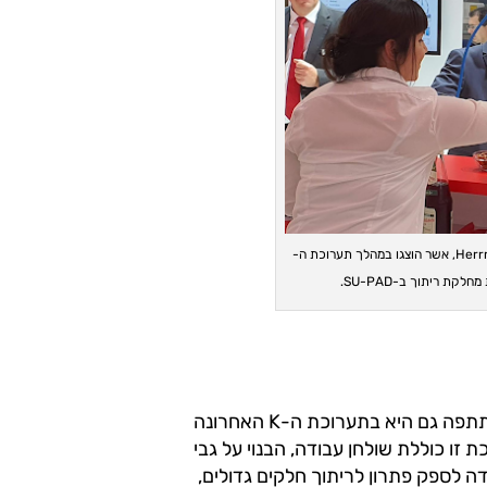
תמונה 2: קוקטיילים אולטראסוניים בביתן של Herrmann Ultrasonics, אשר הוצגו במהלך תערוכת ה-
, המתמחה בתחום ריתוך הלייזר, השתתפה גם היא בתערוכת ה-K האחרונה
רכת הגדולה ביותר שלה נכון להיום: MAXI. מערכת זו כוללת שולחן עבודה, הבנוי על גבי
ימטרים. המערכת נועדה לספק פתרון לריתוך חלקים גדולים,