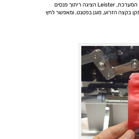
הנפוצים בתעשיות הכבדות, כמו למשל תעשיית הרכב. באמצעות המערכת, Leister הציגה ריתוך פנסים
תא שכלל זרוע רובוטית. אביזר הריתוך Globo, המותקן בקצה הזרוע, מוגן בפטנט, ומאפשר לחץ