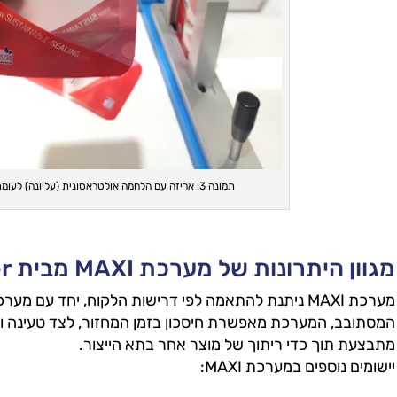
תמונה 3: אריזה עם הלחמה אולטראסונית (עליונה) לעומת הלחמות חום (הלחמות צד)
מגוון היתרונות של מערכת MAXI מבית Leister
המסתובב, המערכת מאפשרת חיסכון בזמן המחזור, לצד טעינה ופ
מתבצעת תוך כדי ריתוך של מוצר אחר בתא הייצור.
יישומים נוספים במערכת MAXI: