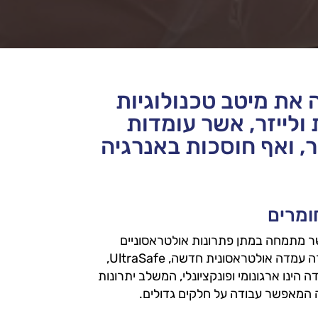
 של שנת 2022 איגדה את מיטב טכנולוגיות
ולייזר, אשר עומדות
ר, ואף חוסכות באנרגיה
ומרים
 מתמחה במתן פתרונות אולטראסוניים
עבור תעשיית הפלסטיק. בתערוכת ה-K האחרונה, השיקה החברה עמדה אולטראסונית חדשה, UltraSafe,
נו ארגונומי ופונקציונלי, המשלב יתרונות
דה המאפשר עבודה על חלקים גדולים.