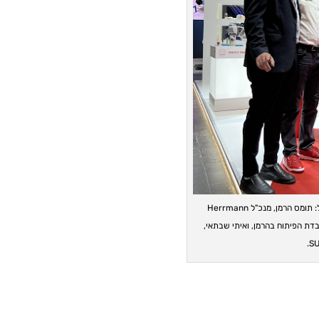
תמונה 1: UltraSafe להגנה אקוסטית במפעלים. מימין לשמאל: תומס הרמן, מנכ"ל Herrmann
, ג'והן אוקס, מנהל מעבדת הפיתוח בהרמן, ואיתי שבתאי,