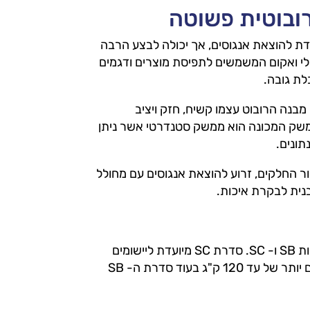
רובוטית פשוטה
סית ST של חברת Apex Robotics Systems מיועדת להוצאת אנגוסים, אך יכולה לבצע הרבה
לי ואקום המשמשים לתפיסת מוצרים ודגמים
ת גובה.
מבנה הרובוט עצמו קשיח, חזק ויציב
משק המכונה הוא ממשק סטנדרטי אשר ניתן
תונים.
 החלקים, זרוע להוצאת אנגוסים עם מחולל
נית לבקרת איכות.
סדרות מתקדמות יותר של Apex Robotics Systems הן הסדרות SB ו- SC. סדרת SC מיועדת ליישומים
כבדים יותר והיא גם מסוגלת להתמודד עם הרמת משקלים גבוהים יותר של עד 120 ק"ג בעוד סדרת ה- SB