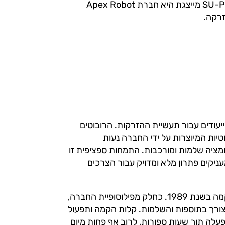
אוטומציה של תהליכים. אחת מהחברות הנוספות אותן חברת SU-PAD מייצגת היא חברת Apex Robot
מייצרת רובוטים ייעודים עבור תעשיית ההזרקות. הרובוטים
יות המיוצרות על ידי החברה נעות
מציה שלמות ומורכבות. התמחות ספציפית זו
יקים פתרון מלא ומדויק עבור הצרכים
חברת Apex Robotics Systems היא חברה טיוואנית אשר הוקמה בשנת 1989. כחלק מפילוסופיית החברה,
 צורך בתוספות והשלמות. קלות הקמה ותפעול
פעלה תוך שעות ספורות, לרוב אף פחות מיום