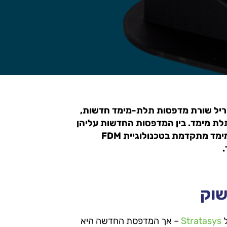
ודש אפריל שורת מדפסות תלת-מימד חדשות,
לת מימד. בין המדפסות החדשות עליהן
הכריזה Stratasys בולטת במיוחד ה-F770, מדפסת תלת מימד מתקדמת בטכנולוגיית FDM
.
שוק
Stratasys
– אך המדפסת החדשה היא