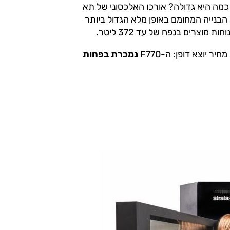
ים הגדולים ביותר בקטלוג הרחב של Stratasys. עד כמה היא גדולה? אורכו האלכסוני של תא
רים (46 אינץ'). מדובר בתא הבנייה המחומם באופן מלא הגדול ביותר
רים בנפח של עד 372 ליטר.
 יוצא דופן: ה-F770
נמכרת בפחות