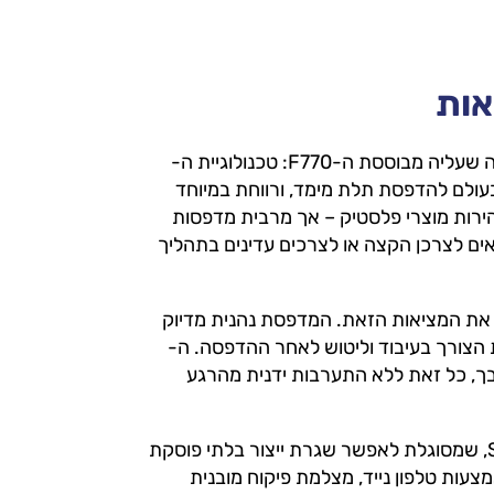
ההישג הטכני של Stratasys בולט במיוחד בזכות שיטת ההדפסה שעליה מבוססת ה-F770: טכנולוגיית ה-
 בעולם להדפסת תלת מימד, ורווחת במיוחד
ירות מוצרי פלסטיק – אך מרבית מדפסות
התאים לצרכן הקצה או לצרכים עדינים בתהליך
Str, שינתה את המציאות הזאת. המדפסת נהנית מדיוק
 הצורך בעיבוד וליטוש לאחר ההדפסה. ה-
סובך, כל זאת ללא התערבות ידנית מהרגע
המדפסת מתבססת על תוכנת GrabCAD הידועה של Stratasys, שמסוגלת לאפשר שגרת ייצור בלתי פוסקת
מצעות טלפון נייד, מצלמת פיקוח מובנית