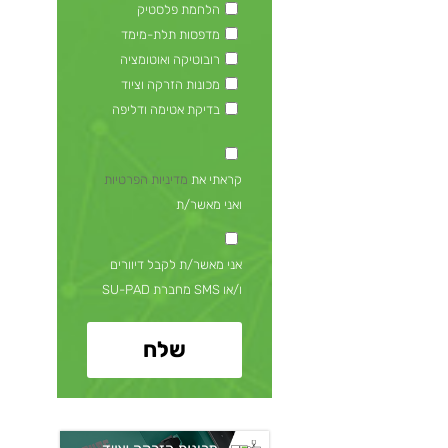
הלחמת פלסטיק
מדפסות תלת-מימד
רובוטיקה ואוטומציה
מכונות הזרקה וציוד
בדיקת אטימה ודליפה
קראתי את
מדיניות הפרטיות
ואני מאשר/ת
אני מאשר/ת לקבל דיוורים
ו/או SMS מחברת SU-PAD