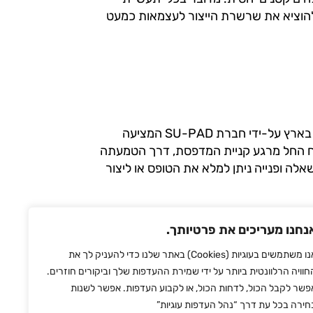
להוציא את שרשרת הייצור לעצמאות כמעט
מעוניינים בפתרון הדפסה תלת מימד? חברת Stratasys מיוצגת בארץ על-ידי חברת SU-PAD המציעה
קוח החל מרגע קניית המדפסת, דרך הטמעתה
לה ופנייה ניתן למלא את הטופס או ליצור
נחנו מעריכים את פרטיותך.
אנו משתמשים בעוגיות (Cookies) באתר שלנו כדי להעניק לך את
חוויה הרלוונטית ביותר על ידי שמירת ההעדפות שלך וביקורים חוזרים.
פשר לקבל הכול, לדחות הכול, או לקבוע העדפות. אפשר לשנות
ותגים
צור קשר
מדיניות הפרטיות
חירה בכל עת דרך “נהל העדפות עוגיות”