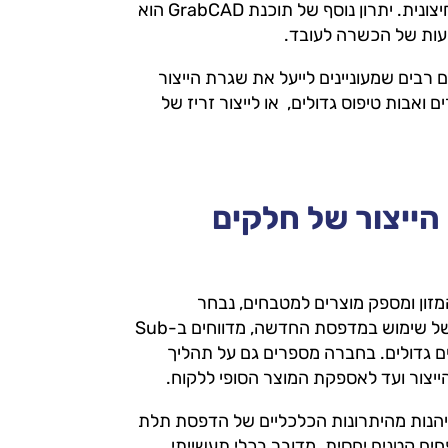
ויכולת טכנית לעבודה עצמאית של עד 140 שעות ללא מעורבות חיצונית. יתרון נוסף של תוכנת GrabCAD הוא
עבור יצרנים רבים שמעוניינים לייעל את שגרת הייצור
ם ואבות טיפוס גדולים, או לייצור זריז של
הייצור של חלקים
יצר כלים לתעשיית המזון ומספק מוצרים למטבחים, נבחר
להשתתף בתכנית הניסיונית של ה-F770. לאחר מספר חודשים של שימוש במדפסת החדשה, מדווחים בSub-
יות הייצור של חלקים גדולים. בחברה מספרים גם על תהליך
הייצור ועד לאספקת המוצר הסופי ללקוח.
פשרת לחברות רבות ליהנות מהיתרונות הכלכליים של הדפסת תלת
חים קטנים יחסית. מדובר בכלי תעשייתי