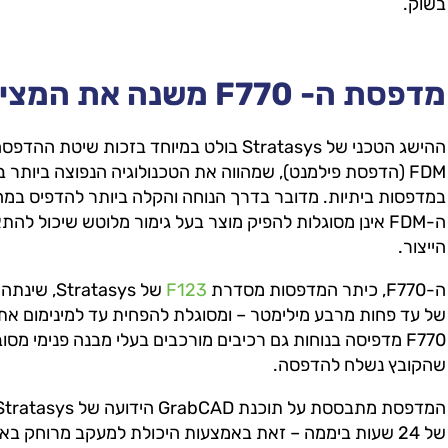
בשוק.
מדפסת ה- F770 משנה את המציאות
FDM (הדפסת פילמנט), שמהווה את הטכנולוגיה הנפוצה ביותר
במדפסות ביתיות. מדובר בדרך הנוחה והקלה ביותר להדפיס במה
ה-FDM אינן מסוגלות להפיק מוצר בעל גימור מלוטש שיכול ל
הייצור.
ה-F770, כיתר המדפסות מסדרת
F123
של atasys
של עד פחות מרבע מילימטר – ומסוגלת להפחית עד למינימום את
F770 מדפיסה בנוחות גם רכיבים מורכבים בעלי מבנה פנימי מ
שהקובץ נשלח להדפסה.
של 24 שעות ביממה – זאת באמצעות היכולת למעקב מרוחק בא