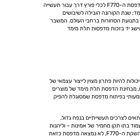
ההישגים הטכנולוגיים הללו, לצד תג המחיר הנמוך, הופכים את מדפסת ה-F770 לכלי פורץ דרך עבור תעשייה
; שנת הקורונה הובילה לשיבושים
בתנועת הסחורות ברחבי העולם. המשבר
שג יד בזכות מדפסות תלת מימד
סות תלת מימד אחרות, ובהן מרבית מוצריה של Stratasys, יכולות להיות פתרון מצוין לייצור עצמאי של
לם, מבחינת הדפסת תלת מימד של מוצרים
משמעותי בפיתוח מדפסת שמסוגלת להפיק
ים לצרכים תעשייתיים בנפח גדול,
ד בתו תקן מחמיר של אמינות – וליהנות
מתמחור אטרקטיבי שיהפוך אותה למשתלמת עבור הצרכן. עד להשקת ה-F770, לא נמצאה מדפסת כזאת