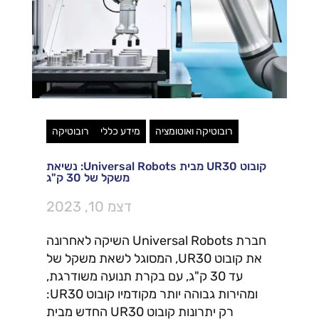
רובוטיקה ואוטומציה
מידע כללי
רובוטיקה
קובוט UR30 מבית Universal Robots: נשיאת
משקל של 30 ק"ג
דצמ 10, 2023
חברת Universal Robots השיקה לאחרונה
את קובוט UR30, המסוגל לשאת משקל של
עד 30 ק"ג, עם בקרת תנועה משודרגת,
ומהירות גבוהה יותר מקודמיו קובוט UR30:
רק יתרונות קובוט UR30 החדש מבית